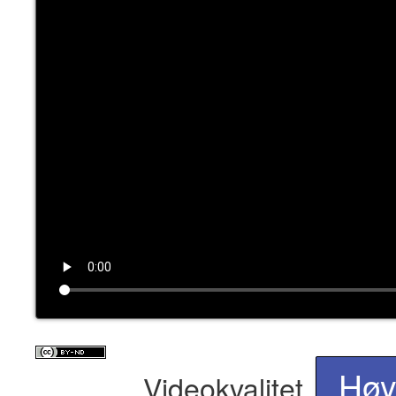
content
Hø
Videokvalitet